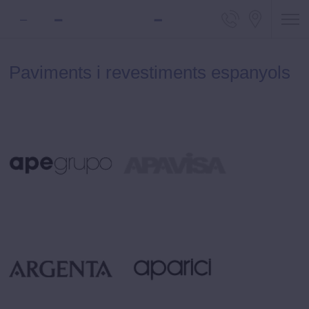
Telèfon d
Locali
Paviments i revestiments espanyols