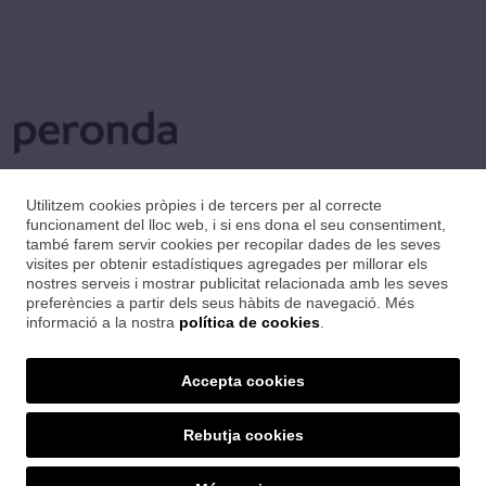
Utilitzem cookies pròpies i de tercers per al correcte
funcionament del lloc web, i si ens dona el seu consentiment,
també farem servir cookies per recopilar dades de les seves
visites per obtenir estadístiques agregades per millorar els
nostres serveis i mostrar publicitat relacionada amb les seves
preferències a partir dels seus hàbits de navegació. Més
informació a la nostra
política de cookies
.
Accepta cookies
Rebutja cookies
SET CERÀMIQUES