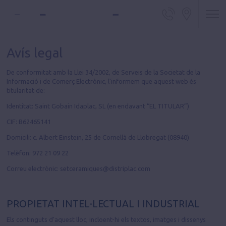
Telèfon d
Locali
Avís legal
De conformitat amb la Llei 34/2002, de Serveis de la Societat de la
Informació i de Comerç Electrònic, l'informem que aquest web és
titularitat de:
Identitat: Saint Gobain Idaplac, SL (en endavant “EL TITULAR”)
CIF: B62465141
Domicili: c. Albert Einstein, 25 de Cornellà de Llobregat (08940)
Telèfon: 972 21 09 22
Correu electrònic: setceramiques@distriplac.com
PROPIETAT INTEL·LECTUAL I INDUSTRIAL
Els continguts d'aquest lloc, incloent-hi els textos, imatges i dissenys