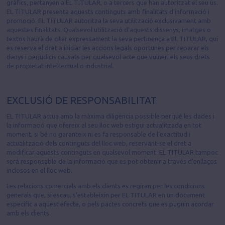
gràfics, pertanyen a EL TITULAR, o a tercers que han autoritzat el seu ús.
EL TITULAR presenta aquests continguts amb finalitats d'informació i
promoció. EL TITULAR autoritza la seva utilització exclusivament amb
aquestes finalitats. Qualsevol utilització d'aquests dissenys, imatges o
textos haurà de citar expressament la seva pertinença a EL TITULAR, qui
es reserva el dret a iniciar les accions legals oportunes per reparar els
danys i perjudicis causats per qualsevol acte que vulneri els seus drets
de propietat intel·lectual o industrial.
EXCLUSIÓ DE RESPONSABILITAT
EL TITULAR actua amb la màxima diligència possible perquè les dades i
la informació que ofereix al seu lloc web estigui actualitzada en tot
moment, si bé no garanteix ni es fa responsable de l'exactitud i
actualització dels continguts del lloc web, reservant-se el dret a
modificar aquests continguts en qualsevol moment. EL TITULAR tampoc
serà responsable de la informació que es pot obtenir a través d'enllaços
inclosos en el lloc web.
Les relacions comercials amb els clients es regiran per les condicions
generals que, si escau, s'estableixin per EL TITULAR en un document
específic a aquest efecte, o pels pactes concrets que es puguin acordar
amb els clients.