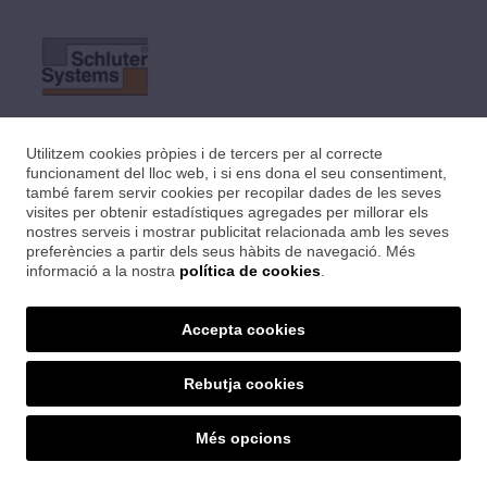
Utilitzem cookies pròpies i de tercers per al correcte
funcionament del lloc web, i si ens dona el seu consentiment,
també farem servir cookies per recopilar dades de les seves
visites per obtenir estadístiques agregades per millorar els
nostres serveis i mostrar publicitat relacionada amb les seves
preferències a partir dels seus hàbits de navegació. Més
informació a la nostra
política de cookies
.
Accepta cookies
Rebutja cookies
SET CERÀMIQUES
Més opcions
Ctra. Sant Feliu, 24 · 17004 Girona
Tel. 972 21 09 22 · setceramiques@distriplac.com