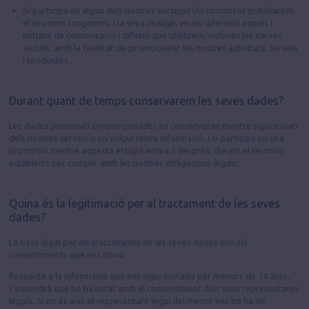
Si participa en algun dels nostres sortejos i/o concursos publicarem
el seu nom i cognoms, i la seva imatge, en els diferents espais i
mitjans de comunicació i difusió que utilitzem, incloses les xarxes
socials, amb la finalitat de promocionar les nostres activitats, serveis
i productes.
Durant quant de temps conservarem les seves dades?
Les dades personals proporcionades es conservaran mentre sigui usuari
dels nostres serveis o en vulgui rebre informació, i si participa en una
promoció mentre aquesta estigui activa, i després, durant el terminis
establerts per complir amb les nostres obligacions legals.
Quina és la legitimació per al tractament de les seves
dades?
La base legal per als tractaments de les seves dades són els
consentiments que ens dóna.
Respecte a la informació que ens sigui enviada per menors de 14 anys,
s'entendrà que ho ha estat amb el consentiment dels seus representants
legals. Si no és així, el representant legal del menor ens ho ha de