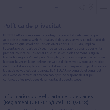
Telèfon d
Locali
Política de privacitat
EL TITULAR es compromet a protegir la privacitat dels usuaris que
accedeixin a aquest web i/o qualsevol dels seus serveis. La utilització del
web i/o de qualsevol dels serveis oferts per EL TITULAR, implica
l'acceptació per part de l''usuari de les disposicions contingudes en la
present Política de Privacitat i que les seves dades personals siguin
tractades segons s'hi estipula. Si us plau, tingui en compte que tot i que
hi pugui haver enllaços del nostre web a d'altres webs, aquesta Política
de Privacitat no s'aplica als webs d'altres companyies o organitzacions a
les quals el web estigui redirigit. EL TITULAR no controla el contingut
dels webs de tercers ni accepta cap tipus de responsabilitat pel
contingut o les polítiques de privacitat d'aquests webs.
Informació sobre el tractament de dades
(Reglament (UE) 2016/679 i LO 3/2018)
Responsable del tractament:
EL TITULAR. Les nostres dades