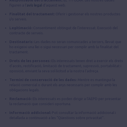
figuren a l'
avís legal
d'aquest web.
Finalitat del tractament:
Oferir i gestionar els nostres productes
i/o serveis.
Legitimació:
Consentiment obtingut de l'interessat. Execució del
contracte de serveis.
Destinataris:
Les dades no seran comunicades a tercers, llevat que
ho exigeixi una llei o sigui necessari per complir amb la finalitat del
tractament.
Drets de les persones:
Els interessats tenen dret a exercir els drets
d'accés, rectificació, limitació de tractament, supressió, portabilitat i
oposició, enviant la seva sol·licitud a la nostra l'adreça.
Termini de conservació de les dades:
Mentre es mantingui la
relació comercial o durant els anys necessaris per complir amb les
obligacions legals.
Reclamació:
Els interessats es poden dirigir a l'AEPD per presentar
la reclamació que consideri oportuna.
Informació addicional:
Pot consultar la informació addicional i
detallada a continuació a les “Qüestions sobre privacitat”.