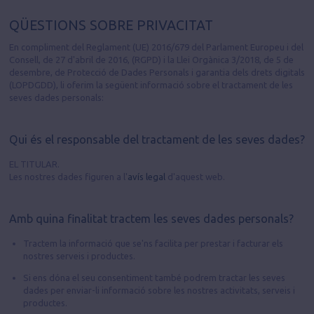
QÜESTIONS SOBRE PRIVACITAT
En compliment del Reglament (UE) 2016/679 del Parlament Europeu i del
Consell, de 27 d'abril de 2016, (RGPD) i la Llei Orgànica 3/2018, de 5 de
desembre, de Protecció de Dades Personals i garantia dels drets digitals
(LOPDGDD), li oferim la següent informació sobre el tractament de les
seves dades personals:
Qui és el responsable del tractament de les seves dades?
EL TITULAR.
Les nostres dades figuren a l'
avís legal
d'aquest web.
Amb quina finalitat tractem les seves dades personals?
Tractem la informació que se'ns facilita per prestar i facturar els
nostres serveis i productes.
Si ens dóna el seu consentiment també podrem tractar les seves
dades per enviar-li informació sobre les nostres activitats, serveis i
productes.