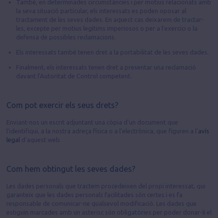
També, en determinades circumstàncies i per motius relacionats amb
la seva situació particular, els interessats es poden oposar al
tractament de les seves dades. En aquest cas deixarem de tractar-
les, excepte per motius legítims imperiosos o per a l'exercici o la
defensa de possibles reclamacions.
Els interessats també tenen dret a la portabilitat de les seves dades.
Finalment, els interessats tenen dret a presentar una reclamació
davant l'Autoritat de Control competent.
Com pot exercir els seus drets?
Enviant-nos un escrit adjuntant una còpia d'un document que
l'identifiqui, a la nostra adreça física o a l'electrònica, que figuren a l'
avís
legal
d'aquest web.
Com hem obtingut les seves dades?
Les dades personals que tractem procedeixen del propi interessat, qui
garanteix que les dades personals facilitades són certes i es fa
responsable de comunicar-ne qualsevol modificació. Les dades que
estiguin marcades amb un asterisc són obligatòries per poder donar-li el