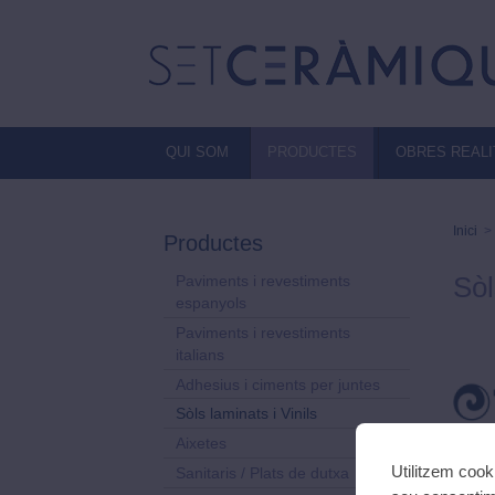
QUI SOM
PRODUCTES
OBRES REAL
Inici
>
Productes
Sòl
Paviments i revestiments
espanyols
Paviments i revestiments
italians
Adhesius i ciments per juntes
Sòls laminats i Vinils
Aixetes
Utilitzem cook
Sanitaris / Plats de dutxa