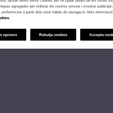
nt, també farem servir cookies per recopilar dades de les seves vis
stiques agregades per millorar els nostres serveis i mostrar publicitat
preferències a partir dels seus hàbits de navegació. Més informació 
ookies
.
s opcions
Rebutja cookies
Accepta cook