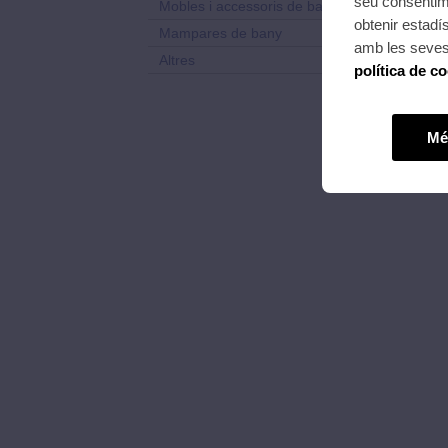
seu consentime
Mobles i accessoris de bany
obtenir estadí
Mampares de bany
amb les seves 
Altres
política de c
Mé