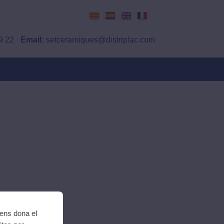
Català
Español
English
Français
9 22 ·
Email:
setceramiques@distriplac.com
 ens dona el