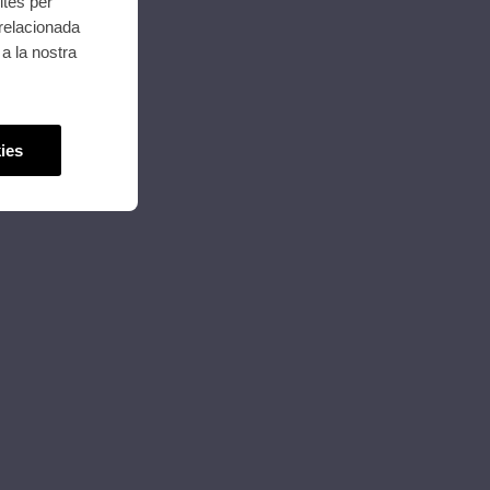
ites per
 relacionada
a la nostra
ies