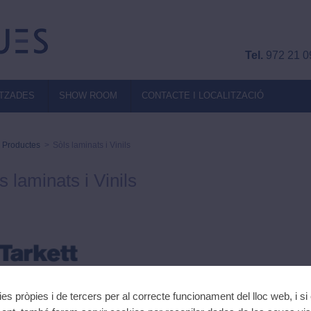
Tel.
972 21 0
ITZADES
SHOW ROOM
CONTACTE I LOCALITZACIÓ
Productes
>
Sòls laminats i Vinils
s laminats i Vinils
ies pròpies i de tercers per al correcte funcionament del lloc web, i si