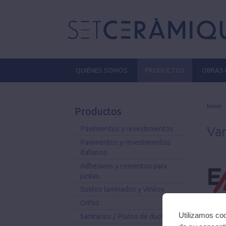
QUIÉNES SOMOS
PRODUCTOS
OBRAS 
Inicio
Productos
Var
Pavimientos y revestimientos
Pavimentos y revestimentos
Italianos
Adhesivos y cementos para
juntas
Suelos laminados y Vinilos
Grifos
Utilizamos coo
Sanitarios / Platos de ducha