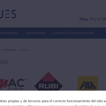
Tfno.
972 21 09
REALIZADAS
SHOW ROOM
CONTACTO Y LOCALIZACIÓN
>
Productos
>
Varios
ios
kies propias y de terceros para el correcto funcionamiento del sitio w