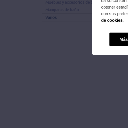
da su consenti
Muebles y accesorios de baño
obtener estadí
Mamparas de baño
con sus prefe
Varios
de cookies
.
Más