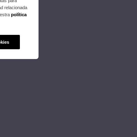
itas para
ad relacionada
uestra
política
kies