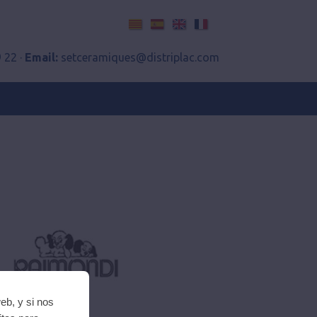
Català
Español
English
Français
 22 ·
Email:
setceramiques@distriplac.com
eb, y si nos