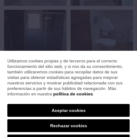
Utilizamos cookies propias y de terceros para el correcto
funcionamiento del sitio web, y si nos da su consentimiento,
también utilizaremos cookies para recopilar datos de sus
El baño es una de las estancias del hogar donde los materiales
visitas para obtener estadísticas agregadas para mejorar
cerámicos se expresan mejor.
nuestros servicios y mostrar publicidad relacionada con sus
En
Set Ceràmiques
suministramos todos los elementos y accesorios:
preferencias a partir de sus hábitos de navegación. Más
cabinas de hidromasaje, grifería, mamparas, bañeras, sanitarios y
información en nuestra
política de cookies
.
revestimientos.
Ofrecemos una extensa carta de estilos, desde los más tradicionales a
Aceptar cookies
los más innovadores. Los esperamos!
Rechazar cookies