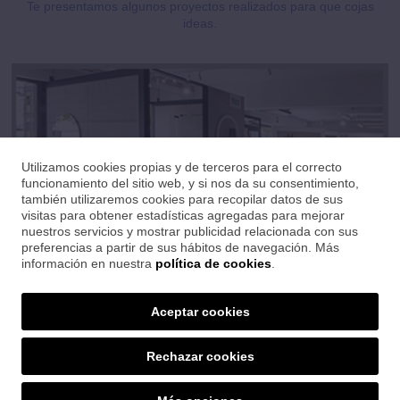
Te presentamos algunos proyectos realizados para que cojas
ideas.
Utilizamos cookies propias y de terceros para el correcto
funcionamiento del sitio web, y si nos da su consentimiento,
también utilizaremos cookies para recopilar datos de sus
visitas para obtener estadísticas agregadas para mejorar
nuestros servicios y mostrar publicidad relacionada con sus
preferencias a partir de sus hábitos de navegación. Más
información en nuestra
política de cookies
.
Show room
Aceptar cookies
Contamos con una magnífica exposición donde encontrarás las
últimas tendencias en cerámica, baños y sanitarios.
Rechazar cookies
SET CERÀMIQUES