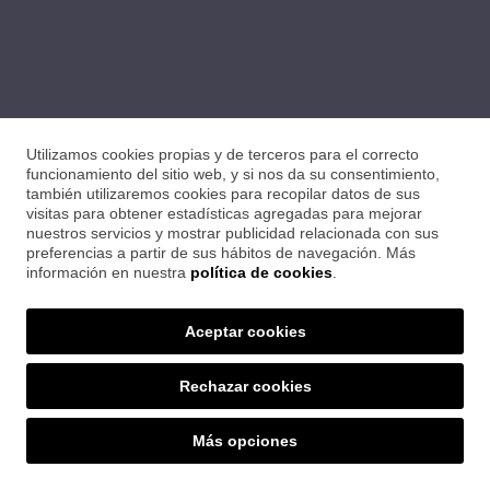
Utilizamos cookies propias y de terceros para el correcto
funcionamiento del sitio web, y si nos da su consentimiento,
también utilizaremos cookies para recopilar datos de sus
visitas para obtener estadísticas agregadas para mejorar
nuestros servicios y mostrar publicidad relacionada con sus
preferencias a partir de sus hábitos de navegación. Más
información en nuestra
política de cookies
.
Aceptar cookies
Rechazar cookies
SET CERÀMIQUES
Más opciones
Ctra. Sant Feliu, 24 · 17004 Girona
Tfno. 972 21 09 22 · setceramiques@distriplac.com