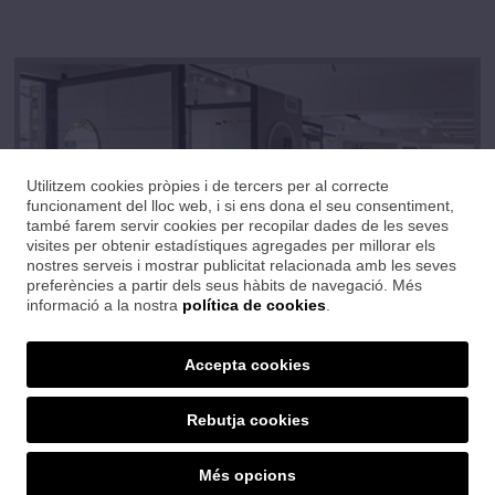
Utilitzem cookies pròpies i de tercers per al correcte
funcionament del lloc web, i si ens dona el seu consentiment,
també farem servir cookies per recopilar dades de les seves
visites per obtenir estadístiques agregades per millorar els
nostres serveis i mostrar publicitat relacionada amb les seves
preferències a partir dels seus hàbits de navegació. Més
informació a la nostra
política de cookies
.
Show room
Accepta cookies
Comptem amb una magnífica exposició on trobaràs les darreres
tendències en ceràmica, banys i sanitaris.
Rebutja cookies
SET CERÀMIQUES
Més opcions
Ctra. Sant Feliu, 24 · 17004 Girona